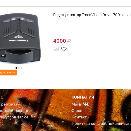
Радар-детектор TrendVision Drive-700 signat
4000
едложение
ИС
КОМПАНИЯ
с ремонта
Мы в
ронный паспорт
О нас
т курсов валют
Контакты
Политика конфиденциальност