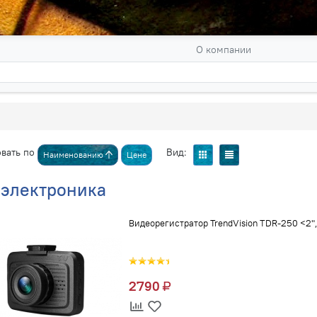
О компании
вать по
Вид:
Наименованию
Цене
оэлектроника
Видеорегистратор TrendVision TDR-250 <2"
2790