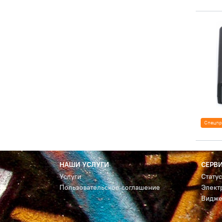
Спецпр
НАШИ УСЛУГИ
СЕРВ
Услуги
Стату
Пользовательское соглашение
Элект
Видже