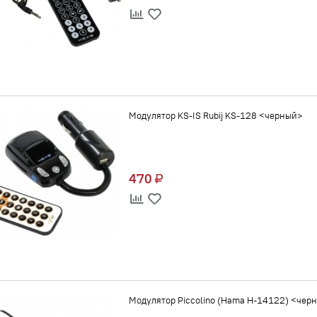
Модулятор KS-IS Rubij KS-128 <черный>
470
Модулятор Piccolino (Hama H-14122) <чер