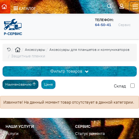
КАТАЛОГ
ТЕЛЕФОН:
64-50-41
Сервис
Аксессуары
Аксессуары для планшетов и коммуникаторов
Защитные пленки
Фильтр товаров
Наименованию
Цене
Cклад
Извините! На данный момент товар отсутствует в данной категории.
НАШИ УСЛУГИ
СЕРВИС
Услуги
Статус ремонта