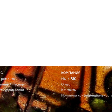
ИС
КОМПАНИЯ
с ремонта
Мы в
ронный паспорт
О нас
т курсов валют
Контакты
Политика конфиденциальност