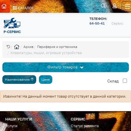
КАТАЛОГ
ТЕЛЕФОН:
64-50-41
Сервис
Архив
Периферия и оргтехника
Клавиатуры, мыши, игровые устройства
Фильтр товаров
Наименованию
Цене
Cклад
Извините! На данный момент товар отсутствует в данной категории.
НАШИ УСЛУГИ
СЕРВИС
Услуги
Статус ремонта