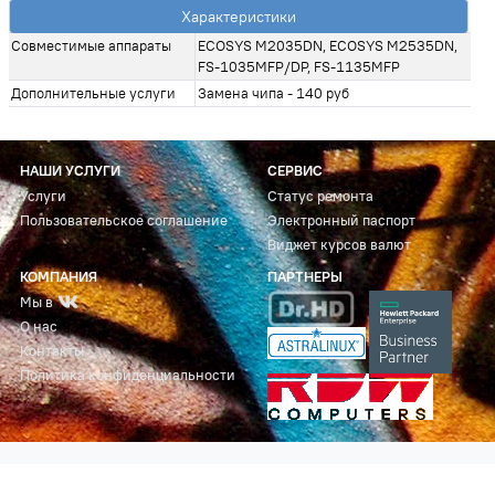
Характеристики
Совместимые аппараты
ECOSYS M2035DN, ECOSYS M2535DN,
FS-1035MFP/DP, FS-1135MFP
Дополнительные услуги
Замена чипа - 140 руб
НАШИ УСЛУГИ
СЕРВИС
Услуги
Статус ремонта
Пользовательское соглашение
Электронный паспорт
Виджет курсов валют
КОМПАНИЯ
ПАРТНЕРЫ
Мы в
О нас
Контакты
Политика конфиденциальности