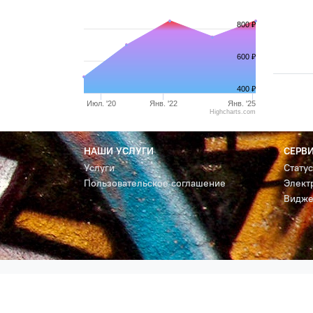
800 ₽
600 ₽
400 ₽
Июл. '20
Янв. '22
Янв. '25
Highcharts.com
НАШИ УСЛУГИ
СЕРВ
Услуги
Стату
Пользовательское соглашение
Элект
Видже