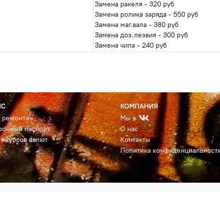
Замена ракеля - 320 руб
Замена ролика заряда - 550 руб
Замена маг.вала - 380 руб
Замена доз.лезвия - 300 руб
Замена чипа - 240 руб
ИС
КОМПАНИЯ
с ремонта
Мы в
ронный паспорт
О нас
т курсов валют
Контакты
Политика конфиденциальност