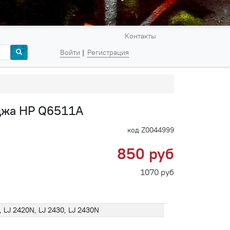
Контакты
Войти
Регистрация
иджа HP Q6511A
код Z0044999
850 руб
1070 руб
, LJ 2420N, LJ 2430, LJ 2430N