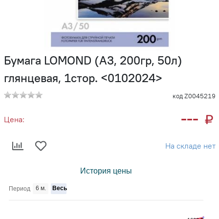
Бумага LOMOND (A3, 200гр, 50л)
глянцевая, 1стор. <0102024>
код Z0045219
---
Цена:
На складе нет
История цены
6 м.
Весь
Период