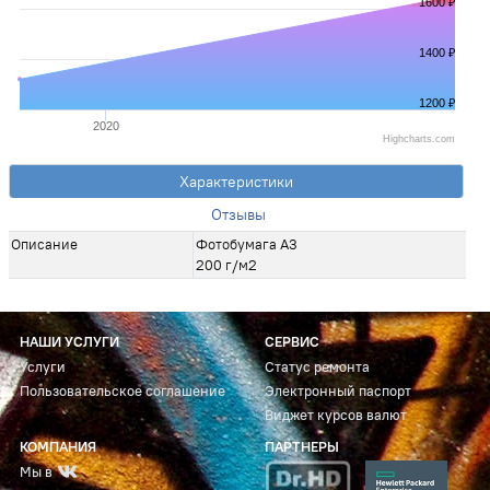
1600 ₽
1400 ₽
1200 ₽
2020
Highcharts.com
Характеристики
Отзывы
Описание
Фотобумага A3
200 г/м2
НАШИ УСЛУГИ
СЕРВИС
Услуги
Статус ремонта
Пользовательское соглашение
Электронный паспорт
Виджет курсов валют
КОМПАНИЯ
ПАРТНЕРЫ
Мы в