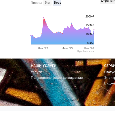
Страна 
6 м.
Весь
Период
2000 ₽
1500 ₽
1000 ₽
500 ₽
Янв. '22
Июл. '23
Янв. '26
Highcharts.com
НАШИ УСЛУГИ
СЕРВ
Услуги
Стату
Пользовательское соглашение
Элект
Видже