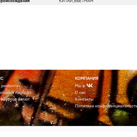
происхождения
КИТАЙ,ВЬЕТНАМ
ИС
КОМПАНИЯ
с ремонта
Мы в
ронный паспорт
О нас
т курсов валют
Контакты
Политика конфиденциальност