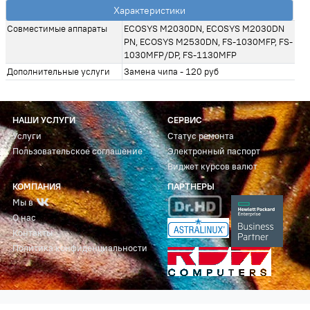
Характеристики
Совместимые аппараты
ECOSYS M2030DN, ECOSYS M2030DN
PN, ECOSYS M2530DN, FS-1030MFP, FS-
1030MFP/DP, FS-1130MFP
Дополнительные услуги
Замена чипа - 120 руб
НАШИ УСЛУГИ
СЕРВИС
Услуги
Статус ремонта
Пользовательское соглашение
Электронный паспорт
Виджет курсов валют
КОМПАНИЯ
ПАРТНЕРЫ
Мы в
О нас
Контакты
Политика конфиденциальности