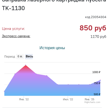
TK-1130
код Z0054304
850 руб
Цена услуги:
Экспресс-замена:
1170 руб
История цены
6 м.
Весь
Период
1000 ₽
750 ₽
500 ₽
Янв. '22
Июл. '22
Янв. '25
Highcharts.com