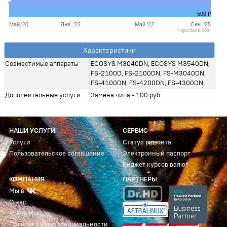
500 ₽
Май '20
Янв. '22
Май '22
Сен. '25
Highcharts.com
Характеристики
Совместимые аппараты
ECOSYS M3040DN, ECOSYS M3540DN,
FS-2100D, FS-2100DN, FS-M3040DN,
FS-4100DN, FS-4200DN, FS-4300DN
Дополнительные услуги
Замена чипа - 100 руб
НАШИ УСЛУГИ
СЕРВИС
Услуги
Статус ремонта
Пользовательское соглашение
Электронный паспорт
Виджет курсов валют
КОМПАНИЯ
ПАРТНЕРЫ
Мы в
О нас
Контакты
Политика конфиденциальности