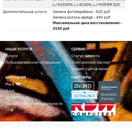
LJ 8150DN, LJ 8150N, LJ MOPIER 320
Дополнительные услуги
Замена фотобарабана - 620 руб
Замена ролика заряда - 490 руб
Максимальная цена восстановления -
3150 руб
НАШИ УСЛУГИ
СЕРВИС
Услуги
Статус ремонта
Пользовательское соглашение
Электронный паспорт
Виджет курсов валют
КОМПАНИЯ
ПАРТНЕРЫ
Мы в
О нас
Контакты
Политика конфиденциальности