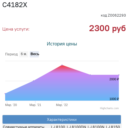
C4182X
код Z0062293
2300 руб
Цена услуги:
История цены
6 м.
Весь
Период
2000 ₽
1000 ₽
Мар. '20
Мар. '21
Мар. '22
Highcharts.com
Характеристики
Совместимые аппараты
LJ 8100, LJ 8100DN, LJ 8100N, LJ 8150,