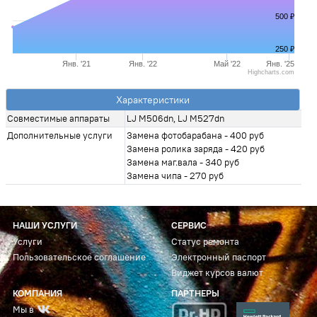
500 ₽
250 ₽
Янв. '21
Янв. '22
Май '22
Янв. '25
Highcharts.com
Характеристики
Совместимые аппараты
LJ M506dn, LJ M527dn
Дополнительные услуги
Замена фотобарабана - 400 руб
Замена ролика заряда - 420 руб
Замена маг.вала - 340 руб
Замена чипа - 270 руб
НАШИ УСЛУГИ
СЕРВИС
Услуги
Статус ремонта
Пользовательское соглашение
Электронный паспорт
Виджет курсов валют
КОМПАНИЯ
ПАРТНЕРЫ
Мы в