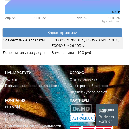
500 ₽
Апр. '20
Янв. '22
Апр. '22
Янв. '25
Highcharts.com
Характеристики
Совместимые аппараты
ECOSYS M2040DN, ECOSYS M2540DN,
ECOSYS M2640DN
Дополнительные услуги
Замена чипа - 100 руб
НАШИ УСЛУГИ
СЕРВИС
Услуги
Статус ремонта
Пользовательское соглашение
Электронный паспорт
Виджет курсов валют
КОМПАНИЯ
ПАРТНЕРЫ
Мы в
О нас
Контакты
Политика конфиденциальности