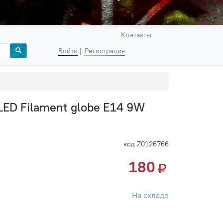
Контакты
Войти
Регистрация
LED Filament globe E14 9W
код Z0126766
180
На складе