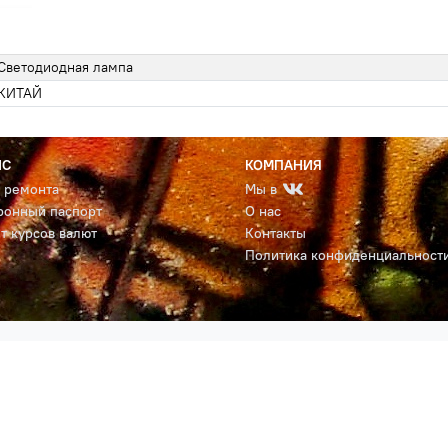
Светодиодная лампа
КИТАЙ
ИС
КОМПАНИЯ
с ремонта
Мы в
ронный паспорт
О нас
т курсов валют
Контакты
Политика конфиденциальност