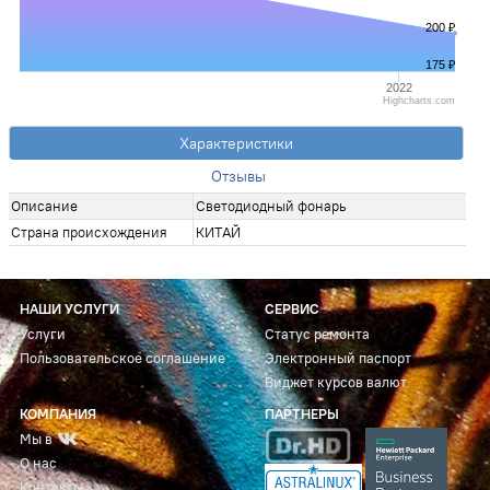
200 ₽
175 ₽
2022
Highcharts.com
Характеристики
Отзывы
Описание
Светодиодный фонарь
Страна происхождения
КИТАЙ
НАШИ УСЛУГИ
СЕРВИС
Услуги
Статус ремонта
Пользовательское соглашение
Электронный паспорт
Виджет курсов валют
КОМПАНИЯ
ПАРТНЕРЫ
Мы в
О нас
Контакты