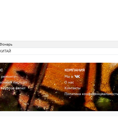
Фонарь
КИТАЙ
ИС
КОМПАНИЯ
с ремонта
Мы в
ронный паспорт
О нас
т курсов валют
Контакты
Политика конфиденциальност