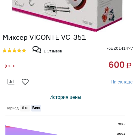
Миксер VICONTE VC-351
код Z0141477
1 Отзывов
600
Цена:
На складе
История цены
6 м.
Весь
Период
700 ₽
650 ₽