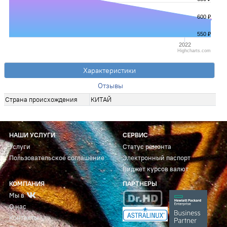
600 ₽
550 ₽
2022
Highcharts.com
Характеристики
Отзывы
Страна происхождения
КИТАЙ
НАШИ УСЛУГИ
СЕРВИС
Услуги
Статус ремонта
Пользовательское соглашение
Электронный паспорт
Виджет курсов валют
КОМПАНИЯ
ПАРТНЕРЫ
Мы в
О нас
Контакты