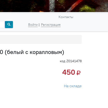
Контакты
Войти
Регистрация
 (белый с коралловым)
код Z0141478
450
На складе