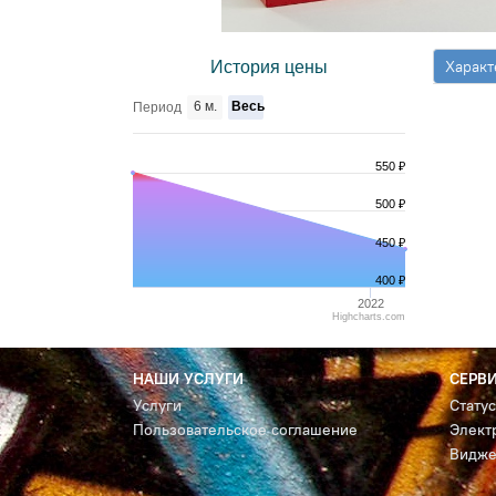
Характ
История цены
6 м.
Весь
Период
550 ₽
500 ₽
450 ₽
400 ₽
2022
Highcharts.com
НАШИ УСЛУГИ
СЕРВ
Услуги
Стату
Пользовательское соглашение
Элект
Видже