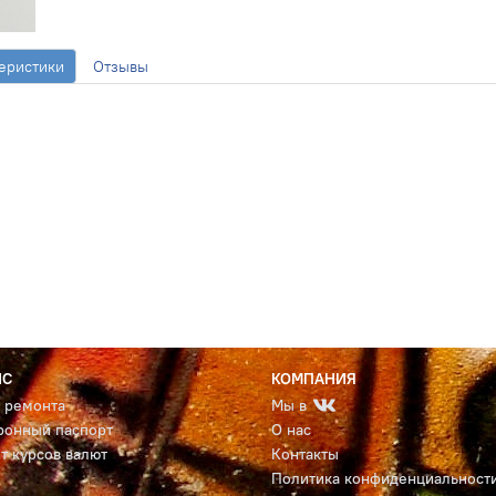
еристики
Отзывы
ИС
КОМПАНИЯ
с ремонта
Мы в
ронный паспорт
О нас
т курсов валют
Контакты
Политика конфиденциальност