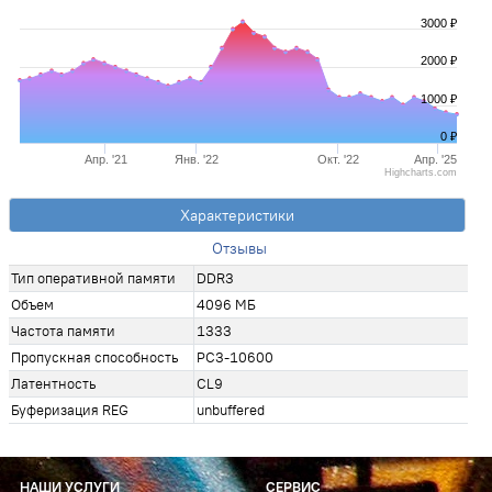
3000 ₽
2000 ₽
1000 ₽
0 ₽
Апр. '21
Янв. '22
Окт. '22
Апр. '25
Highcharts.com
Характеристики
Отзывы
Тип оперативной памяти
DDR3
Объем
4096 МБ
Частота памяти
1333
Пропускная способность
PC3-10600
Латентность
CL9
Буферизация REG
unbuffered
НАШИ УСЛУГИ
СЕРВИС