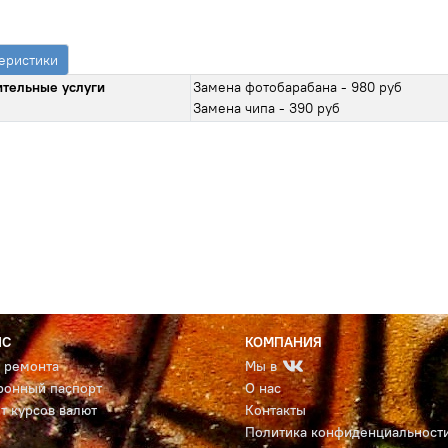
еристики
тельные услуги
Замена фотобарабана - 980 руб
Замена чипа - 390 руб
ИС
КОМПАНИЯ
с ремонта
Мы в
ронный паспорт
О нас
т курсов валют
Контакты
Политика конфиденциальност