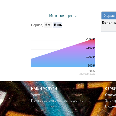
Характ
История цены
Дополни
6 м.
Весь
Период
2000 ₽
1500 ₽
1000 ₽
500 ₽
2025
Highcharts.com
НАШИ УСЛУГИ
СЕРВ
Услуги
Стату
Пользовательское соглашение
Элект
Видже