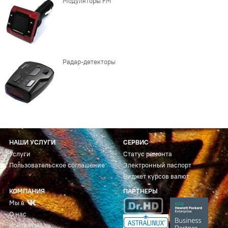
Модуляторы FM
Радар-детекторы
НАШИ УСЛУГИ
СЕРВИС
Услуги
Статус ремонта
Пользовательское соглашение
Электронный паспорт
Виджет курсов валют
КОМПАНИЯ
ПАРТНЕРЫ
Мы в
О нас
Контакты