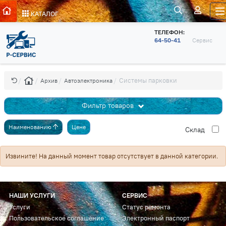
КАТАЛОГ
ТЕЛЕФОН:
64-50-41
Сервис
Системы парковки
Архив
Автоэлектроника
Фильтр товаров
Наименованию
Цене
Cклад
Извините! На данный момент товар отсутствует в данной категории.
НАШИ УСЛУГИ
СЕРВИС
Услуги
Статус ремонта
Пользовательское соглашение
Электронный паспорт